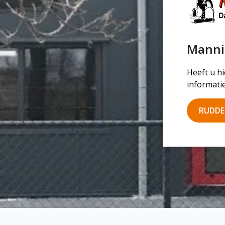
Manni
Heeft u h
informati
RUDDE